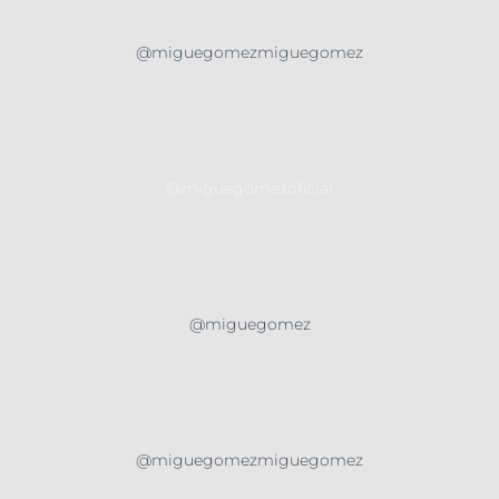
@miguegomezmiguegomez
@miguegomezoficial
@miguegomez
@miguegomezmiguegomez