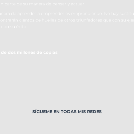
on parte de su manera de pensar y actuar.
anera de aprender a emprender es emprendiendo. No hay sustituto 
 encontrarán cientos de huellas de otros triunfadores que con su 
con su éxito.
 de dos millones de copias
SÍGUEME EN TODAS MIS REDES