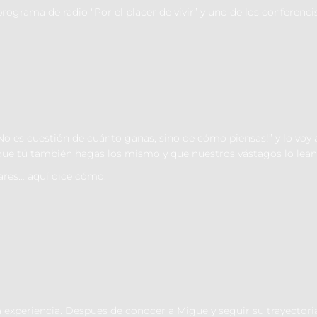
programa de radio “Por el placer de vivir” y uno de los conferenc
. ¡No es cuestión de cuánto ganas, sino de cómo piensas!” y lo voy
 que tú también hagas los mismo y que nuestros vástagos lo lean
res… aquí dice cómo.
experiencia. Despues de conocer a Migue y seguir su trayectoria p