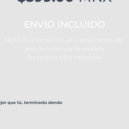
ENVÍO INCLUIDO
NOTA: El envío se incluye si estas dentro del
área de cobertura de estafeta.
No aplica a zona extendida.
ejor que tú, terminarás siendo