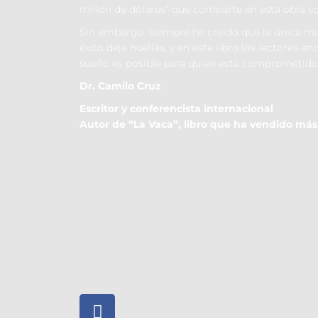
millón de dólares” que comparte en esta obra s
Sin embargo, siempre he creído que la única m
éxito deja huellas, y en este libro los lectores
sueño es posible para quien está comprometido 
Dr. Camilo Cruz
Escritor y conferencista internacional
Autor de “La Vaca”, libro que ha vendido más