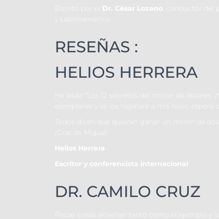
Escrito por el
Dr. César Lozano
, conductor del 
y Latinoamérica.
RESEÑAS :
HELIOS HERRERA
Hé leído “Los 12 secretos del millón de dólares
ejemplares y se los regalaré a mis hijos; espero
Todos dicen que quieren ganar un millón de dóla
¡Gracias Migue!
Helios Herrera
Escritor y conferencista internacional
DR. CAMILO CRUZ
Pocas cosas enseñan tanto como el ejemplo y la 