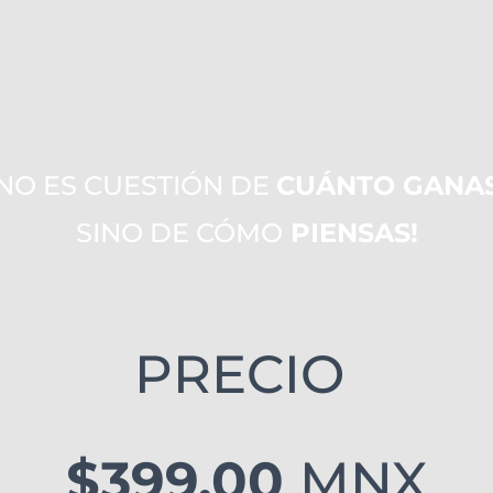
¡NO ES CUESTIÓN DE
CUÁNTO GANAS
SINO DE CÓMO
PIENSAS!
PRECIO
$399.00
MNX