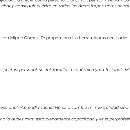
ado a crecer como persona, a analizar, pensar y ver la vida 
char y conseguir el éxito en todas las áreas importantes de mi 
 con Migue Gómez. Te proporciona las herramientas necesarias p
pectos, personal, social, familiar, económico y profesional. ¡M
cional. ¡Aprendí mucho! No solo cambió mi mentalidad sino qu
, no lo dudes más, está plenamente capacitado y es superprofes