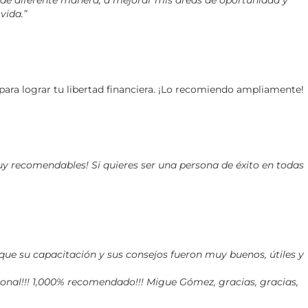
de diferente manera, a mejorar mis áreas de oportunidad y
vida.”
ara lograr tu libertad financiera. ¡Lo recomiendo ampliamente!
uy recomendables! Si quieres ser una persona de éxito en todas
e su capacitación y sus consejos fueron muy buenos, útiles y
ional!!! 1,000% recomendado!!! Migue Gómez, gracias, gracias,