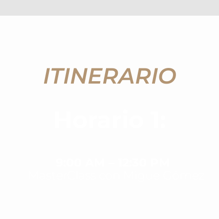
ITINERARIO
Horario 1:
9:00 AM – 12:30 PM
MasterClass con
Migue Gómez