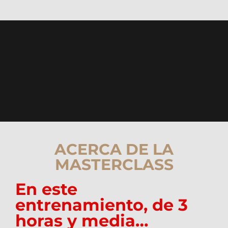
ACERCA DE LA
MASTERCLASS
En este
entrenamiento, de 3
horas y media…