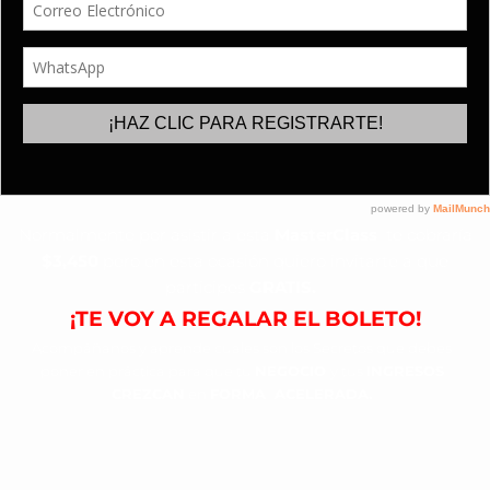
Normalmente por asistir a esta
MasterClass
te cobraría
$3,450
pero en esta ocasión quiero invitarte a que
participes
GRATIS.
¡TE VOY A REGALAR EL BOLETO!
Acompáñanos y aprende cuales son los Secretos que debes
poner en práctica para que tu
NEGOCIO
y tus
INGRESOS
CREZCAN
en
FORMA
ACELERADA.