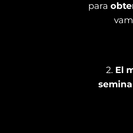
para
obte
vamo
2.
El 
semina