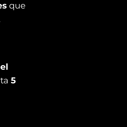
es
que
.
el
sta
5