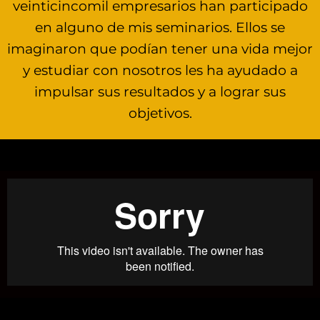
veinticincomil empresarios han participado
en alguno de mis seminarios. Ellos se
imaginaron que podían tener una vida mejor
y estudiar con nosotros les ha ayudado a
impulsar sus resultados y a lograr sus
objetivos.