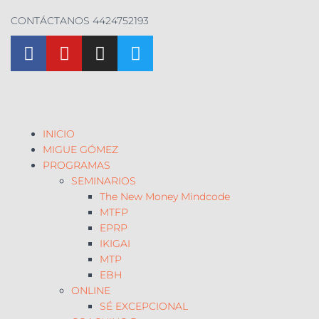
CONTÁCTANOS 4424752193
INICIO
MIGUE GÓMEZ
PROGRAMAS
SEMINARIOS
The New Money Mindcode
MTFP
EPRP
IKIGAI
MTP
EBH
ONLINE
SÉ EXCEPCIONAL