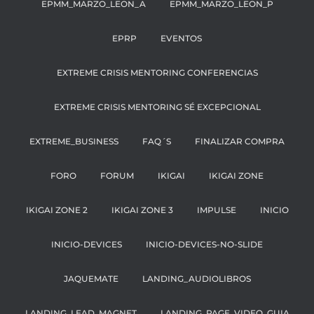
EPMM_MARZO_LEON_A
EPMM_MARZO_LEON_P
EPRP
EVENTOS
EXTREME CRISIS MENTORING CONFERENCIAS
EXTREME CRISIS MENTORING SÉ EXCEPCIONAL
EXTREME_BUSINESS
FAQ´S
FINALIZAR COMPRA
FORO
FORUM
IKIGAI
IKIGAI ZONE
IKIGAI ZONE 2
IKIGAI ZONE 3
IMPULSE
INICIO
INICIO-DEVICES
INICIO-DEVICES-NO-SLIDE
JAQUEMATE
LANDING_AUDIOLIBROS
LANDING_LEAD_MAGNET
LANDING_PAGE_VIDEO_GUIA