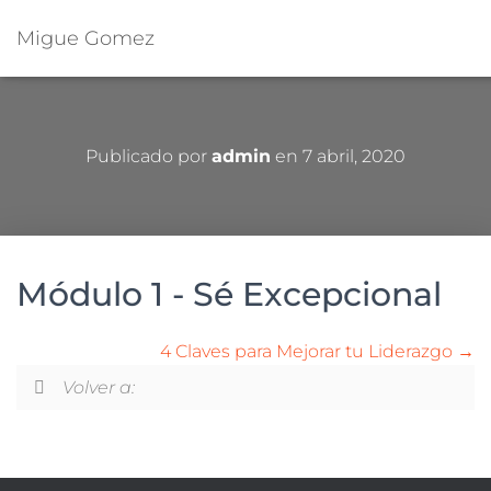
Migue Gomez
Publicado por
admin
en
7 abril, 2020
Módulo 1 - Sé Excepcional
4 Claves para Mejorar tu Liderazgo
Volver a: