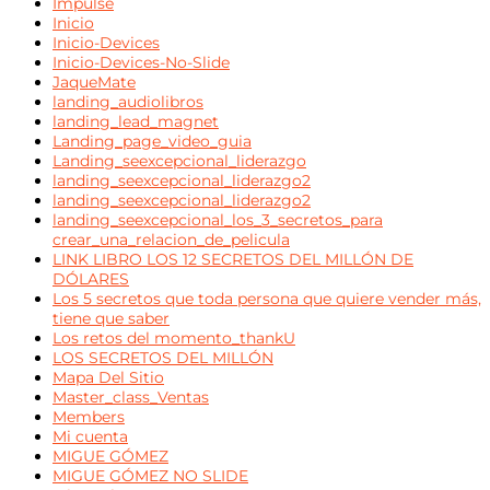
Impulse
Inicio
Inicio-Devices
Inicio-Devices-No-Slide
JaqueMate
landing_audiolibros
landing_lead_magnet
Landing_page_video_guia
Landing_seexcepcional_liderazgo
landing_seexcepcional_liderazgo2
landing_seexcepcional_liderazgo2
landing_seexcepcional_los_3_secretos_para
crear_una_relacion_de_pelicula
LINK LIBRO LOS 12 SECRETOS DEL MILLÓN DE
DÓLARES
Los 5 secretos que toda persona que quiere vender más,
tiene que saber
Los retos del momento_thankU
LOS SECRETOS DEL MILLÓN
Mapa Del Sitio
Master_class_Ventas
Members
Mi cuenta
MIGUE GÓMEZ
MIGUE GÓMEZ NO SLIDE