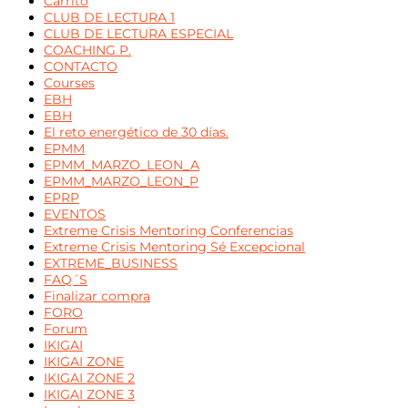
Carrito
CLUB DE LECTURA 1
CLUB DE LECTURA ESPECIAL
COACHING P.
CONTACTO
Courses
EBH
EBH
El reto energético de 30 días.
EPMM
EPMM_MARZO_LEON_A
EPMM_MARZO_LEON_P
EPRP
EVENTOS
Extreme Crisis Mentoring Conferencias
Extreme Crisis Mentoring Sé Excepcional
EXTREME_BUSINESS
FAQ´S
Finalizar compra
FORO
Forum
IKIGAI
IKIGAI ZONE
IKIGAI ZONE 2
IKIGAI ZONE 3