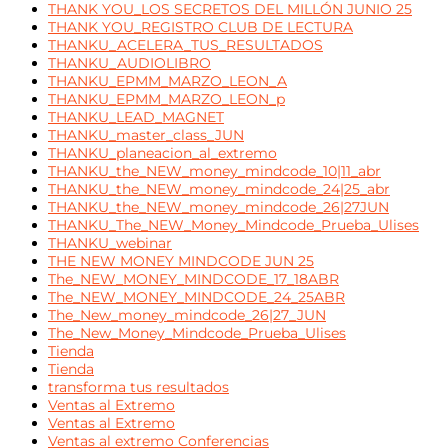
THANK YOU_LOS SECRETOS DEL MILLÓN JUNIO 25
THANK YOU_REGISTRO CLUB DE LECTURA
THANKU_ACELERA_TUS_RESULTADOS
THANKU_AUDIOLIBRO
THANKU_EPMM_MARZO_LEON_A
THANKU_EPMM_MARZO_LEON_p
THANKU_LEAD_MAGNET
THANKU_master_class_JUN
THANKU_planeacion_al_extremo
THANKU_the_NEW_money_mindcode_10|11_abr
THANKU_the_NEW_money_mindcode_24|25_abr
THANKU_the_NEW_money_mindcode_26|27JUN
THANKU_The_NEW_Money_Mindcode_Prueba_Ulises
THANKU_webinar
THE NEW MONEY MINDCODE JUN 25
The_NEW_MONEY_MINDCODE_17_18ABR
The_NEW_MONEY_MINDCODE_24_25ABR
The_New_money_mindcode_26|27_JUN
The_New_Money_Mindcode_Prueba_Ulises
Tienda
Tienda
transforma tus resultados
Ventas al Extremo
Ventas al Extremo
Ventas al extremo Conferencias