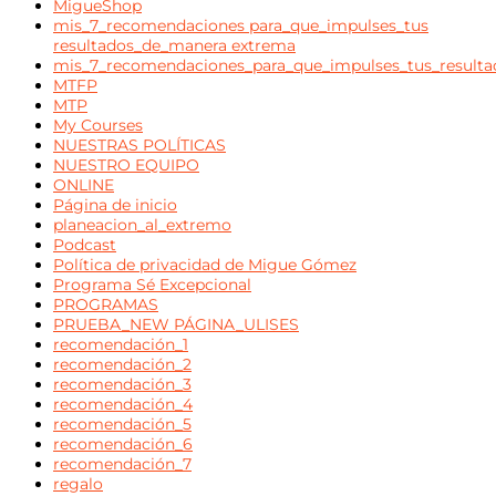
MigueShop
mis_7_recomendaciones para_que_impulses_tus
resultados_de_manera extrema
mis_7_recomendaciones_para_que_impulses_tus_result
MTFP
MTP
My Courses
NUESTRAS POLÍTICAS
NUESTRO EQUIPO
ONLINE
Página de inicio
planeacion_al_extremo
Podcast
Política de privacidad de Migue Gómez
Programa Sé Excepcional
PROGRAMAS
PRUEBA_NEW PÁGINA_ULISES
recomendación_1
recomendación_2
recomendación_3
recomendación_4
recomendación_5
recomendación_6
recomendación_7
regalo