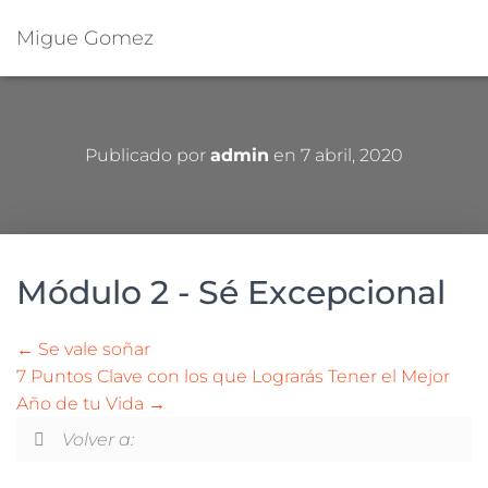
Migue Gomez
Publicado por
admin
en
7 abril, 2020
Módulo 2 - Sé Excepcional
Se vale soñar
7 Puntos Clave con los que Lograrás Tener el Mejor
Año de tu Vida
Volver a: