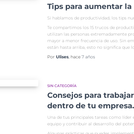
Tips para aumentar la
Si hablamos de productividad, los tips nun
Te compartimos los 15 trucos de producti
utilizan las personas extremadamente pro
mayor a menor frecuencia de uso. Sin e
están hasta arriba, esto no significa que 
Por
Ulises
, hace
7 años
SIN CATEGORÍA
Consejos para trabajar
dentro de tu empresa
Una de tus principales tareas como líder e
equipo y contribuir al desarrollo del pote
Algunas prácticas que puedes implementar