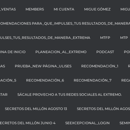
_VENTAS
MEMBERS
MI CUENTA
MIGUE GÓMEZ
MIGU
COMENDACIONES PARA_QUE_IMPULSES_TUS RESULTADOS_DE_MANER
ULSES_TUS_RESULTADOS_DE_MANERA_EXTREMA
MTFP
MTP
INA DE INICIO
PLANEACION_AL_EXTREMO
PODCAST
PO
AS
PRUEBA_NEW PÁGINA_ULISES
RECOMENDACIÓN_1
ACIÓN_5
RECOMENDACIÓN_6
RECOMENDACIÓN_7
REG
STAR
SÁCALE PROVECHO A TUS REDES SOCIALES AL EXTREMO.
SECRETOS DEL MILLÓN AGOSTO 13
SECRETOS DEL MILLÓN AGOS
ECRETOS DEL MILLÓN JUNIO 4
SEEXCEPCIONAL_LOGIN
SEMI