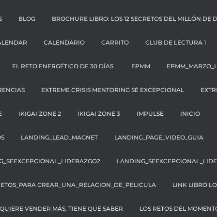
S
BLOG
BROCHURE LIBRO: LOS 12 SECRETOS DEL MILLÓN DE 
ALENDAR
CALENDARIO
CARRITO
CLUB DE LECTURA 1
EL RETO ENERGÉTICO DE 30 DÍAS.
EPMM
EPMM_MARZO_
RENCIAS
EXTREME CRISIS MENTORING SÉ EXCEPCIONAL
EXTR
E
IKIGAI ZONE 2
IKIGAI ZONE 3
IMPULSE
INICIO
OS
LANDING_LEAD_MAGNET
LANDING_PAGE_VIDEO_GUIA
G_SEEXCEPCIONAL_LIDERAZGO2
LANDING_SEEXCEPCIONAL_LID
RETOS_PARA CREAR_UNA_RELACION_DE_PELICULA
LINK LIBRO L
QUIERE VENDER MÁS, TIENE QUE SABER
LOS RETOS DEL MOMEN