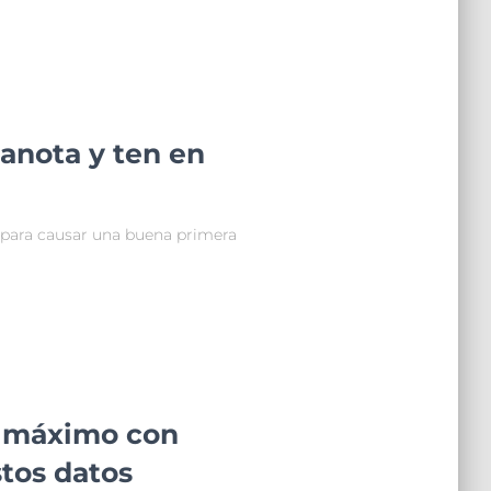
 anota y ten en
para causar una buena primera
l máximo con
tos datos