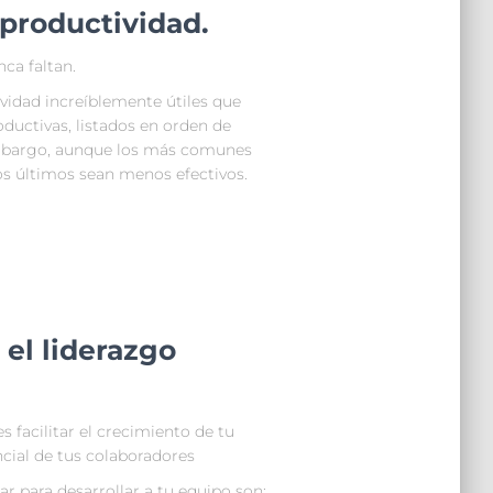
 productividad.
ca faltan.
vidad increíblemente útiles que
ductivas, listados en orden de
mbargo, aunque los más comunes
los últimos sean menos efectivos.
 el liderazgo
.
s facilitar el crecimiento de tu
ncial de tus colaboradores
 para desarrollar a tu equipo son: