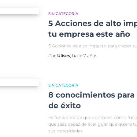
SIN CATEGORÍA
5 Acciones de alto im
tu empresa este año
5 Acciones de alto impacto para crecer t
Por
Ulises
, hace
7 años
SIN CATEGORÍA
8 conocimientos para
de éxito
Es fundamental que controles cómo funci
que seas capaz de averiguar qué quiere t
sus necesidades.