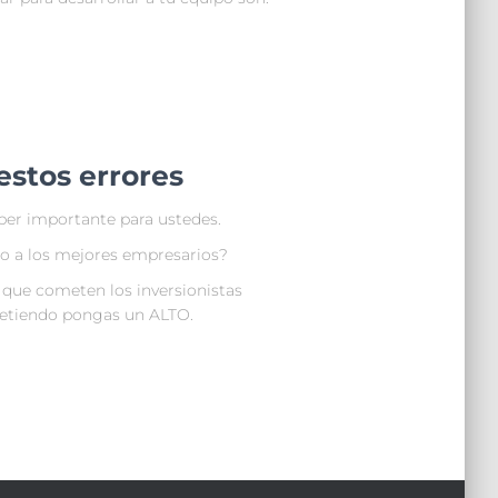
stos errores
er importante para ustedes.
ito a los mejores empresarios?
 que cometen los inversionistas
ometiendo pongas un ALTO.