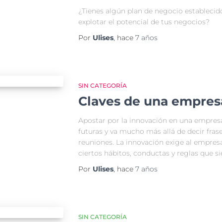
¿Tienes algún plan de negocio establecid
explotar el potencial de tus negocios?
Por
Ulises
, hace
7 años
SIN CATEGORÍA
Claves de una empres
Apostar por la innovación en una empres
futuras y va mucho más allá de decir fras
reuniones. La innovación exige al empresa
ciertos hábitos, conductas y reglas que s
Por
Ulises
, hace
7 años
SIN CATEGORÍA