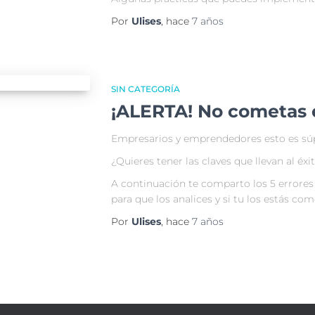
Por
Ulises
, hace
7 años
SIN CATEGORÍA
¡ALERTA! No cometas e
Empresarios y emprendedores esto es súp
¿Quieres tener las claves que llevan al éx
A continuación te comparto los 5 errores
para que los analices y si tu los estás c
Por
Ulises
, hace
7 años