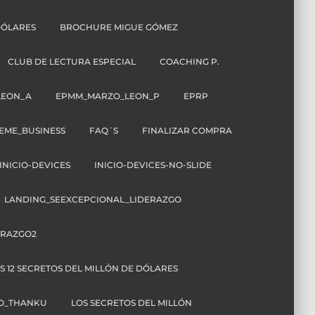
DÓLARES
BROCHURE MIGUE GÓMEZ
CLUB DE LECTURA ESPECIAL
COACHING P.
LEON_A
EPMM_MARZO_LEON_P
EPRP
EME_BUSINESS
FAQ´S
FINALIZAR COMPRA
INICIO-DEVICES
INICIO-DEVICES-NO-SLIDE
LANDING_SEEXCEPCIONAL_LIDERAZGO
ERAZGO2
OS 12 SECRETOS DEL MILLÓN DE DÓLARES
TO_THANKU
LOS SECRETOS DEL MILLÓN